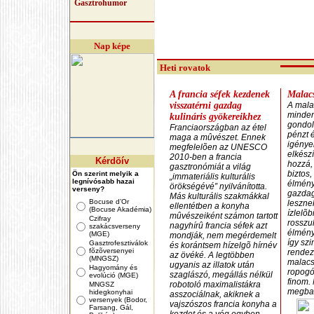
Gasztrohumor
Nap képe
Heti rovatok
A francia séfek kezdenek
Malacs
visszatérni gazdag
A mala
minden
kulináris gyökereikhez
gondol
Franciaországban az étel
pénzt 
maga a mûvészet. Ennek
igénye
megfelelõen az UNESCO
elkészí
2010-ben a francia
Kérdõív
hozzá,
gasztronómiát a világ
biztos
Ön szerint melyik a
„immateriális kulturális
legnívósabb hazai
élmény
örökségévé” nyilvánította.
verseny?
gazdag
Más kulturális szakmákkal
Bocuse d’Or
leszne
ellentétben a konyha
(Bocuse Akadémia)
ízlelõ
mûvészeiként számon tartott
Czifray
rosszul
nagyhírû francia séfek azt
szakácsverseny
élmény
(MGE)
mondják, nem megérdemelt
így szi
Gasztrofesztiválok
és korántsem hízelgõ hírnév
fõzõversenyei
rendez
az övéké. A legtöbben
(MNGSZ)
malacsü
ugyanis az illatok után
Hagyomány és
ropogó
szaglászó, megállás nélkül
evolúció (MGE)
finom.
robotoló maximalistákra
MNGSZ
megba
hidegkonyhai
asszociálnak, akiknek a
versenyek (Bodor,
vajszószos francia konyha a
Farsang, Gál,