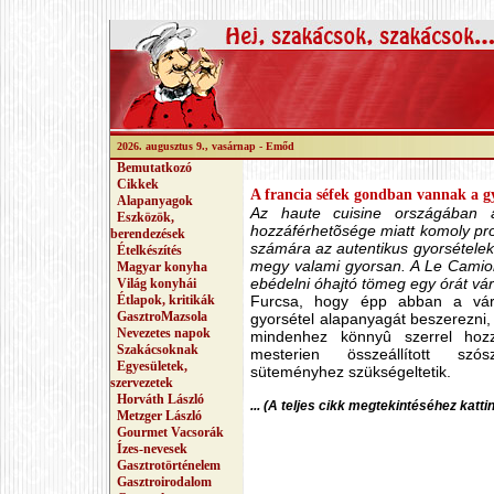
2026. augusztus 9., vasárnap -
Emőd
Bemutatkozó
Cikkek
A francia séfek gondban vannak a gy
Alapanyagok
Az haute cuisine országában a
Eszközök,
hozzáférhetõsége miatt komoly prob
berendezések
számára az autentikus gyorsételek 
Ételkészítés
megy valami gyorsan. A Le Camio
Magyar konyha
ebédelni óhajtó tömeg egy órát vá
Világ konyhái
Étlapok, kritikák
Furcsa, hogy épp abban a vá
GasztroMazsola
gyorsétel alapanyagát beszerezni,
Nevezetes napok
mindenhez könnyû szerrel hozz
Szakácsoknak
mesterien összeállított sz
Egyesületek,
süteményhez szükségeltetik.
szervezetek
Horváth László
... (A teljes cikk megtekintéséhez katti
Metzger László
Gourmet Vacsorák
Ízes-nevesek
Gasztrotörténelem
Gasztroirodalom