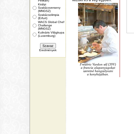
kezdet és a vég egyben.
Pelikán)
Királyi
Szakácsverseny
(MNGSZ)
Szakácsolimpia
(Erfurt)
WACS Global Chef
Challange
(MNGSZ)
Kulináris Világkupa
(Luxemburg)
Eredmények
Frédéric Vardon séf (39V)
a francia alapanyagokat
szeretné hangsúlyozni
a konyhájában.