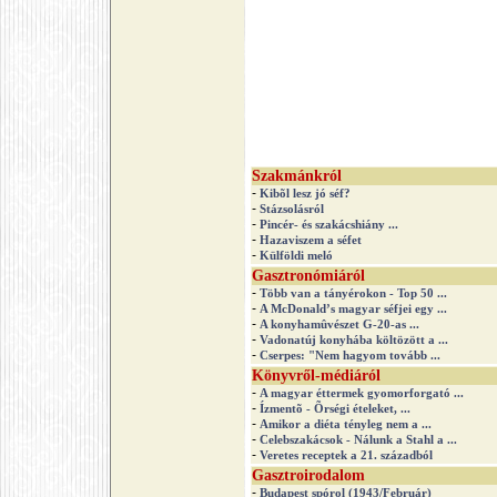
Szakmánkról
-
Kibõl lesz jó séf?
-
Stázsolásról
-
Pincér- és szakácshiány ...
-
Hazaviszem a séfet
-
Külföldi meló
Gasztronómiáról
-
Több van a tányérokon - Top 50 ...
-
A McDonald’s magyar séfjei egy ...
-
A konyhamûvészet G-20-as ...
-
Vadonatúj konyhába költözött a ...
-
Cserpes: "Nem hagyom tovább ...
Könyvről-médiáról
-
A magyar éttermek gyomorforgató ...
-
Ízmentõ - Õrségi ételeket, ...
-
Amikor a diéta tényleg nem a ...
-
Celebszakácsok - Nálunk a Stahl a ...
-
Veretes receptek a 21. századból
Gasztroirodalom
-
Budapest spórol (1943/Február)