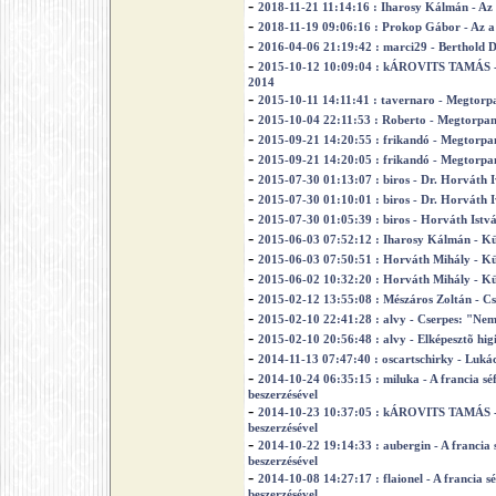
-
2018-11-21 11:14:16 : Iharosy Kálmán - Az 
-
2018-11-19 09:06:16 : Prokop Gábor - Az a 
-
2016-04-06 21:19:42 : marci29 - Berthold 
-
2015-10-12 10:09:04 : kÁROVITS TAMÁS - M
2014
-
2015-10-11 14:11:41 : tavernaro - Megtorp
-
2015-10-04 22:11:53 : Roberto - Megtorpan
-
2015-09-21 14:20:55 : frikandó - Megtorpa
-
2015-09-21 14:20:05 : frikandó - Megtorpa
-
2015-07-30 01:13:07 : biros - Dr. Horváth
-
2015-07-30 01:10:01 : biros - Dr. Horváth
-
2015-07-30 01:05:39 : biros - Horváth Ist
-
2015-06-03 07:52:12 : Iharosy Kálmán - Kü
-
2015-06-03 07:50:51 : Horváth Mihály - Kü
-
2015-06-02 10:32:20 : Horváth Mihály - Kü
-
2015-02-12 13:55:08 : Mészáros Zoltán - C
-
2015-02-10 22:41:28 : alvy - Cserpes: "Ne
-
2015-02-10 20:56:48 : alvy - Elképesztõ hig
-
2014-11-13 07:47:40 : oscartschirky - Lukács
-
2014-10-24 06:35:15 : miluka - A francia s
beszerzésével
-
2014-10-23 10:37:05 : kÁROVITS TAMÁS - A
beszerzésével
-
2014-10-22 19:14:33 : aubergin - A francia
beszerzésével
-
2014-10-08 14:27:17 : flaionel - A francia
beszerzésével