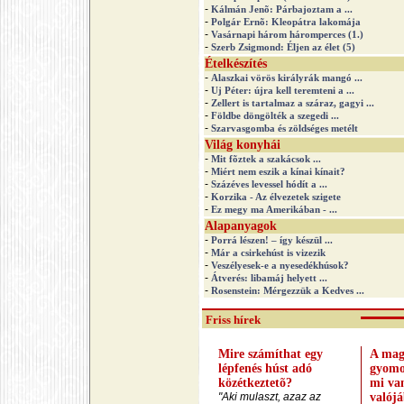
-
Kálmán Jenõ: Párbajoztam a ...
-
Polgár Ernõ: Kleopátra lakomája
-
Vasárnapi három háromperces (1.)
-
Szerb Zsigmond: Éljen az élet (5)
Ételkészítés
-
Alaszkai vörös királyrák mangó ...
-
Uj Péter: újra kell teremteni a ...
-
Zellert is tartalmaz a száraz, gagyi ...
-
Földbe döngölték a szegedi ...
-
Szarvasgomba és zöldséges metélt
Világ konyhái
-
Mit fõztek a szakácsok ...
-
Miért nem eszik a kínai kínait?
-
Százéves levessel hódít a ...
-
Korzika - Az élvezetek szigete
-
Ez megy ma Amerikában - ...
Alapanyagok
-
Porrá lészen! – így készül ...
-
Már a csirkehúst is vizezik
-
Veszélyesek-e a nyesedékhúsok?
-
Átverés: libamáj helyett ...
-
Rosenstein: Mérgezzük a Kedves ...
Friss hírek
Mire számíthat egy
A mag
lépfenés húst adó
gyomo
közétkeztetõ?
mi va
"Aki mulaszt, azaz az
valój