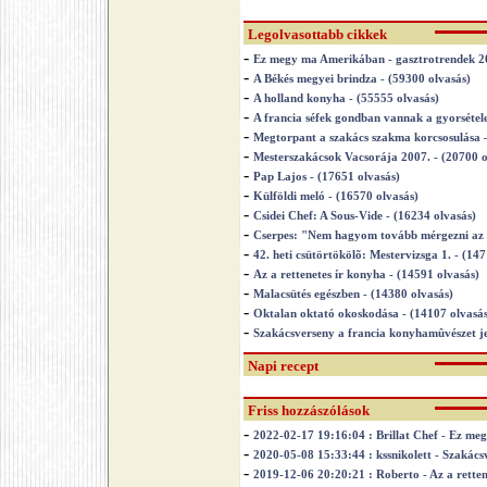
Legolvasottabb cikkek
-
Ez megy ma Amerikában - gasztrotrendek 20
-
A Békés megyei brindza - (59300 olvasás)
-
A holland konyha - (55555 olvasás)
-
A francia séfek gondban vannak a gyorsétel
-
Megtorpant a szakács szakma korcsosulása –
-
Mesterszakácsok Vacsorája 2007. - (20700 o
-
Pap Lajos - (17651 olvasás)
-
Külföldi meló - (16570 olvasás)
-
Csidei Chef: A Sous-Vide - (16234 olvasás)
-
Cserpes: "Nem hagyom tovább mérgezni az o
-
42. heti csütörtökölõ: Mestervizsga 1. - (14
-
Az a rettenetes ír konyha - (14591 olvasás)
-
Malacsütés egészben - (14380 olvasás)
-
Oktalan oktató okoskodása - (14107 olvasás
-
Szakácsverseny a francia konyhamûvészet je
Napi recept
Friss hozzászólások
-
2022-02-17 19:16:04 : Brillat Chef - Ez m
-
2020-05-08 15:33:44 : kssnikolett - Szakác
-
2019-12-06 20:20:21 : Roberto - Az a retten