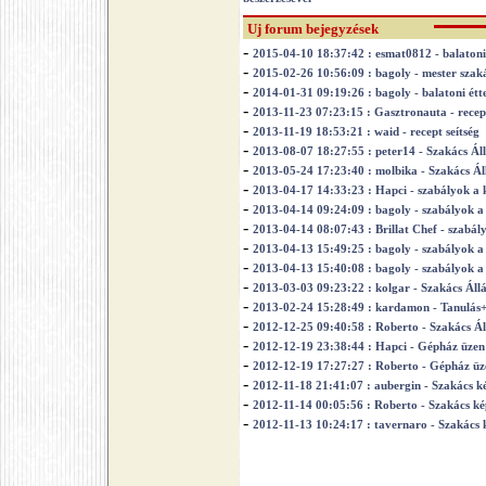
Uj forum bejegyzések
-
2015-04-10 18:37:42 : esmat0812 - balatoni
-
2015-02-26 10:56:09 : bagoly - mester szak
-
2014-01-31 09:19:26 : bagoly - balatoni ét
-
2013-11-23 07:23:15 : Gasztronauta - recept
-
2013-11-19 18:53:21 : waid - recept seítség
-
2013-08-07 18:27:55 : peter14 - Szakács Á
-
2013-05-24 17:23:40 : molbika - Szakács Á
-
2013-04-17 14:33:23 : Hapci - szabályok a
-
2013-04-14 09:24:09 : bagoly - szabályok 
-
2013-04-14 08:07:43 : Brillat Chef - szabá
-
2013-04-13 15:49:25 : bagoly - szabályok 
-
2013-04-13 15:40:08 : bagoly - szabályok 
-
2013-03-03 09:23:22 : kolgar - Szakács Ál
-
2013-02-24 15:28:49 : kardamon - Tanulás+
-
2012-12-25 09:40:58 : Roberto - Szakács Á
-
2012-12-19 23:38:44 : Hapci - Gépház üzen
-
2012-12-19 17:27:27 : Roberto - Gépház üz
-
2012-11-18 21:41:07 : aubergin - Szakács ké
-
2012-11-14 00:05:56 : Roberto - Szakács kép
-
2012-11-13 10:24:17 : tavernaro - Szakács k