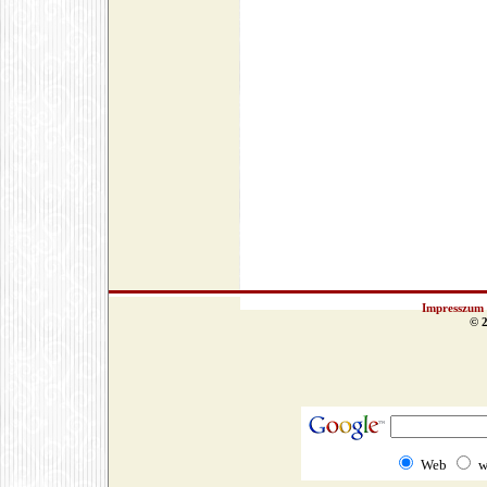
Impresszum
© 2
Web
w