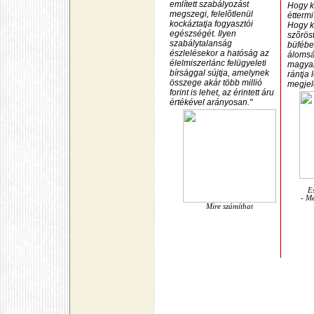
említett szabályozást
Hogy k
megszegi, felelõtlenül
éttermi
kockáztatja fogyasztói
Hogy k
egészségét. Ilyen
szõröst
szabálytalanság
büfébe?
észlelésekor a hatóság az
álomsá
élelmiszerlánc felügyeleti
magyar 
bírsággal sújtja, amelynek
rántja 
összege akár több millió
megjel
forint is lehet, az érintett áru
értékével arányosan."
E
- Me
Mire számíthat